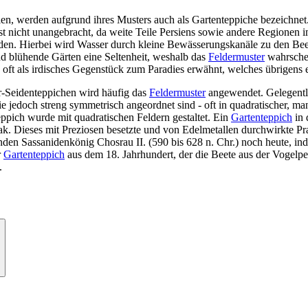
ien, werden aufgrund ihres Musters auch als Gartenteppiche bezeichnet
ist nicht unangebracht, da weite Teile Persiens sowie andere Regionen
rden. Hierbei wird Wasser durch kleine Bewässerungskanäle zu den Bee
nd blühende Gärten eine Seltenheit, weshalb das
Feldermuster
wahrschei
 oft als irdisches Gegenstück zum Paradies erwähnt, welches übrigens e
Seidenteppichen wird häufig das
Feldermuster
angewendet. Gelegentl
die jedoch streng symmetrisch angeordnet sind - oft in quadratischer, 
ppich wurde mit quadratischen Feldern gestaltet. Ein
Gartenteppich
in 
k. Dieses mit Preziosen besetzte und von Edelmetallen durchwirkte Pra
den Sassanidenkönig Chosrau II. (590 bis 628 n. Chr.) noch heute, in
r
Gartenteppich
aus dem 18. Jahrhundert, der die Beete aus der Vogelpe
.