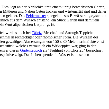
. Dies liegt an der Ähnlichkeit mit einem üppig bewachsenen Garten,
 im Mittleren und Nahen Osten trocken und wüstenartig sind und daher
ten geleitet. Das
Feldermuster
spiegelt dieses Bewässerungssystem in
nlich aus dem Wunsch entstand, ein Stück Garten und damit ein
in Wort altpersischen Ursprungs ist.
ich wird es auch bei
Täbriz
, Mesched und Sarough-Teppichen
manchmal in rechteckiger oder rhombischer Form. Die Wurzeln des
den gewaltigen Abmessungen von 150 x 30 Metern schmückte einst
chtstück, welches vermutlich ein Wirkteppich war, ging in den
dem er diesen
Gartenteppich
als "Frühling von Chosrau" bezeichnet.
rspektive zeigt. Das Leben spendende Wasser ist in seinen