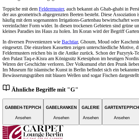
Teppiche mit dem
Feldermuster
, auch bekannt als Ghab-ghabi in Pers
der aus geometrisch abgegrenzten Beeten besteht. Diese Assoziation 
häufig mit dem sogenannten Irrigations-Gartenbau bewirtschaftet we
vereinfachter Form wider. In diesen trockenen Gebieten sind grüne u
kleines Paradies ins Haus zu holen. Im Koran wird der Begriff Garten
In diversen Provenienzen wie
Bachtiar
, Ghoum, Moud oder Kaschmir-
eingesetzt. Die einzelnen Kassetten zeigen unterschiedliche Motive, 
Feldermusters reichen bis in die Antike zurück. Schon der Pazyryk-Te
den Palast Taq-e-Kisra am Königssitz Ketesiphon im heutigen Nordira
Wirren der Geschichte verloren. Der Volksmund ehrt den Prunk lieben
Im Museum für islamische Kunst in Berlin befindet sich ein bekannte
Bewässerungsgräben mit blauen Wellen und sogar Fischen dargestellt
Ähnliche Begriffe mit "
G
"
GABBEH-TEPPICH
GABELRANKEN
GALERIE
GARTENTEPPICH
Ansehen
Ansehen
Ansehen
Ansehen