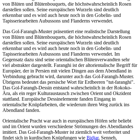
von Blüten und Blütenbouquets, die höchstwahrscheinlich Rosen
darstellen sollen. Seine europäischen Wurzeln sind deutlich
erkennbar und es wird auch heute noch in den Gobelin- und
Tapisseriearbeiten Aubussons und Flanderns verwendet.
Das Gol-Farangh-Muster präsentiert eine realistische Darstellung
von Blüten und Blütenbouquets, die höchstwahrscheinlich Rosen
darstellen sollen. Seine europäischen Wurzeln sind deutlich
erkennbar und es wird auch heute noch in den Gobelin- und
Tapisseriearbeiten Aubussons und Flanderns verwendet. Im
Gegensatz dazu sind seine orientalischen Blütenverwandten sehr
viel abstrakter dargestellt. Faranghi ist der altorientalische Begriff für
Europäer, der in Persien mit vielen Dingen aus dem Abendland in
Verbindung gebracht wird, darunter auch das Gol-Farangh-Muster.
Übrigens bedeutet das persische Wort für Erdbeeren "tut-faranghi".
Das Gol-Farangh-Dessin entstand wahrscheinlich in der Rokoko-
Ära, als ein reger Kulturaustausch zwischen Orient und Okzident
stattfand. Europäische Dessinelemente fanden Eingang in
orientalische Knüpfarbeiten, die wiederum ihren Weg zurück ins
Abendland fanden.
Orientalische Pracht war auch in europäischen Höfen sehr beliebt
und im Orient wurden verschiedene Strömungen des Abendlandes
imitiert. Das Gol-Farangh-Muster ist ziemlich weit verbreitet und
findet sich in kurdischen Knüpfungen wie
Bidjar
, Senneh,