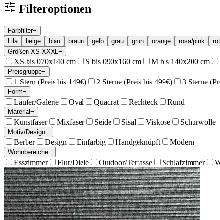
Filteroptionen
Farbfilter
−
Lila
beige
blau
braun
gelb
grau
grün
orange
rosa/pink
rot
Größen XS-XXXL
−
XS bis 070x140 cm
S bis 090x160 cm
M bis 140x200 cm
Preisgruppe
−
1 Stern (Preis bis 149€)
2 Sterne (Preis bis 499€)
3 Sterne (Pr
Form
−
Läufer/Galerie
Oval
Quadrat
Rechteck
Rund
Material
−
Kunstfaser
Mixfaser
Seide
Sisal
Viskose
Schurwolle
Motiv/Design
−
Berber
Design
Einfarbig
Handgeknüpft
Modern
Wohnbereiche
−
Esszimmer
Flur/Diele
Outdoor/Terrasse
Schlafzimmer
W