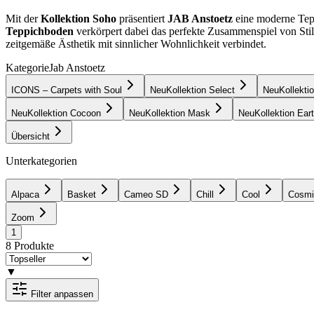
Mit der
Kollektion Soho
präsentiert
JAB Anstoetz
eine moderne Tepp
Teppichboden
verkörpert dabei das perfekte Zusammenspiel von Sti
zeitgemäße Ästhetik mit sinnlicher Wohnlichkeit verbindet.
Kategorie
Jab Anstoetz
ICONS – Carpets with Soul
Neu
Kollektion Select
Neu
Kollekti
Neu
Kollektion Cocoon
Neu
Kollektion Mask
Neu
Kollektion Ear
Übersicht
Unterkategorien
Alpaca
Basket
Cameo SD
Chill
Cool
Cosmi
Zoom
1
8
Produkte
▼
Filter anpassen