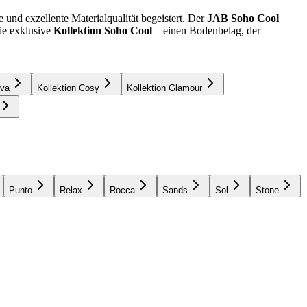
und exzellente Materialqualität begeistert. Der
JAB Soho Cool
ie exklusive
Kollektion Soho Cool
– einen Bodenbelag, der
iva
Kollektion Cosy
Kollektion Glamour
Punto
Relax
Rocca
Sands
Sol
Stone