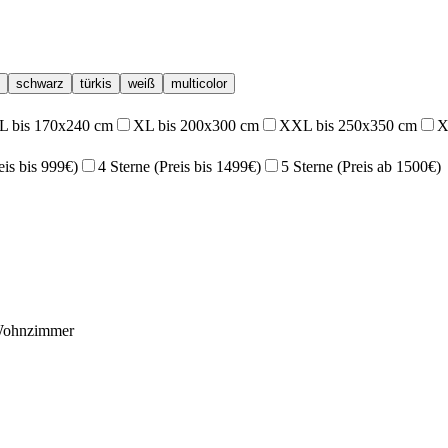
schwarz
türkis
weiß
multicolor
L bis 170x240 cm
XL bis 200x300 cm
XXL bis 250x350 cm
X
eis bis 999€)
4 Sterne (Preis bis 1499€)
5 Sterne (Preis ab 1500€)
ohnzimmer