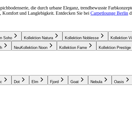
ichbodenserie, die durch urbane Eleganz, trendbewusste Farbkonzepte 
l, Komfort und Langlebigkeit. Entdecken Sie bei
Carpetlounge Berlin
d
on Soho
Kollektion Natura
Kollektion Noblesse
Kollektion V
th
Neu
Kollektion Noon
Kollektion Fame
Kollektion Prestige
c
Dot
Elm
Fjord
Goat
Nebula
Oasis