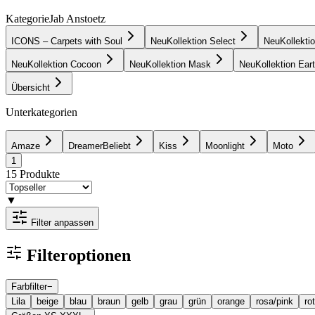
Kategorie
Jab Anstoetz
ICONS – Carpets with Soul
Neu
Kollektion Select
Neu
Kollekti
Neu
Kollektion Cocoon
Neu
Kollektion Mask
Neu
Kollektion Ear
Übersicht
Unterkategorien
Amaze
Dreamer
Beliebt
Kiss
Moonlight
Moto
1
15
Produkte
▼
Filter anpassen
Filteroptionen
Farbfilter
−
Lila
beige
blau
braun
gelb
grau
grün
orange
rosa/pink
rot