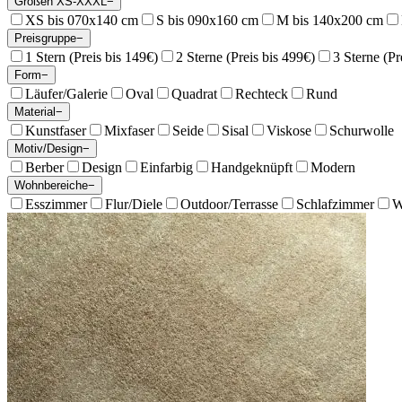
Größen XS-XXXL
−
XS bis 070x140 cm
S bis 090x160 cm
M bis 140x200 cm
Preisgruppe
−
1 Stern (Preis bis 149€)
2 Sterne (Preis bis 499€)
3 Sterne (Pr
Form
−
Läufer/Galerie
Oval
Quadrat
Rechteck
Rund
Material
−
Kunstfaser
Mixfaser
Seide
Sisal
Viskose
Schurwolle
Motiv/Design
−
Berber
Design
Einfarbig
Handgeknüpft
Modern
Wohnbereiche
−
Esszimmer
Flur/Diele
Outdoor/Terrasse
Schlafzimmer
W