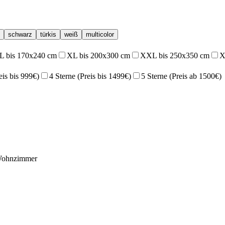
schwarz
türkis
weiß
multicolor
L bis 170x240 cm
XL bis 200x300 cm
XXL bis 250x350 cm
X
eis bis 999€)
4 Sterne (Preis bis 1499€)
5 Sterne (Preis ab 1500€)
ohnzimmer