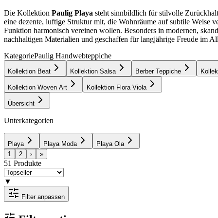
Die Kollektion
Paulig Playa
steht sinnbildlich für stilvolle Zurückh
eine dezente, luftige Struktur mit, die Wohnräume auf subtile Weise ve
Funktion harmonisch vereinen wollen. Besonders in modernen, skandina
nachhaltigen Materialien und geschaffen für langjährige Freude im All
Kategorie
Paulig Handwebteppiche
Kollektion Beat
Kollektion Salsa
Berber Teppiche
Kolle
Kollektion Woven Art
Kollektion Flora Viola
Übersicht
Unterkategorien
Playa
Playa Moda
Playa Ola
1
2
›
»
51
Produkte
▼
Filter anpassen