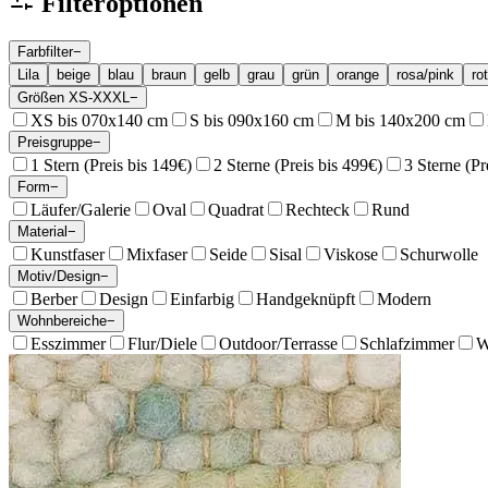
Filteroptionen
Farbfilter
−
Lila
beige
blau
braun
gelb
grau
grün
orange
rosa/pink
rot
Größen XS-XXXL
−
XS bis 070x140 cm
S bis 090x160 cm
M bis 140x200 cm
Preisgruppe
−
1 Stern (Preis bis 149€)
2 Sterne (Preis bis 499€)
3 Sterne (Pr
Form
−
Läufer/Galerie
Oval
Quadrat
Rechteck
Rund
Material
−
Kunstfaser
Mixfaser
Seide
Sisal
Viskose
Schurwolle
Motiv/Design
−
Berber
Design
Einfarbig
Handgeknüpft
Modern
Wohnbereiche
−
Esszimmer
Flur/Diele
Outdoor/Terrasse
Schlafzimmer
W