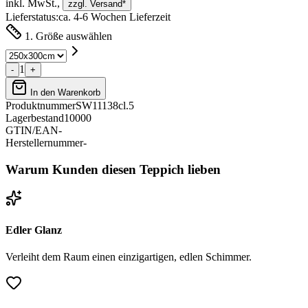
inkl. MwSt.,
zzgl. Versand*
Lieferstatus:
ca. 4-6 Wochen Lieferzeit
1. Größe auswählen
1
-
+
In den Warenkorb
Produktnummer
SW11138cl.5
Lagerbestand
10000
GTIN/EAN
-
Herstellernummer
-
Warum Kunden diesen Teppich lieben
Edler Glanz
Verleiht dem Raum einen einzigartigen, edlen Schimmer.