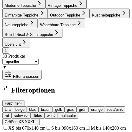
Moderne Teppiche
Vintage Teppiche
Einfarbige Teppiche
Outdoor Teppiche
Kuschelteppiche
Naturteppiche
Waschbare Teppiche
Beliebt
Sisal & Sisalteppiche
Übersicht
1
30
Produkte
▼
Filter anpassen
Filteroptionen
Farbfilter
−
Lila
beige
blau
braun
gelb
grau
grün
orange
rosa/pink
rot
schwarz
türkis
weiß
multicolor
Größen XS-XXXL
−
XS bis 070x140 cm
S bis 090x160 cm
M bis 140x200 cm