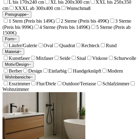
L bis 170x240 cm
XL bis 200x300 cm
XXL bis 250x350
cm
XXXL ab 300x400 cm
Wunschmaß
Preisgruppe
−
1 Stern (Preis bis 149€)
2 Sterne (Preis bis 499€)
3 Sterne
(Preis bis 999€)
4 Sterne (Preis bis 1499€)
5 Sterne (Preis ab
1500€)
Form
−
Läufer/Galerie
Oval
Quadrat
Rechteck
Rund
Material
−
Kunstfaser
Mixfaser
Seide
Sisal
Viskose
Schurwolle
Motiv/Design
−
Berber
Design
Einfarbig
Handgeknüpft
Modern
Wohnbereiche
−
Esszimmer
Flur/Diele
Outdoor/Terrasse
Schlafzimmer
Wohnzimmer