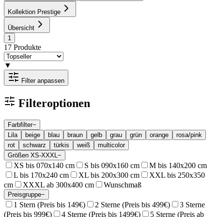
Kollektion Prestige
Übersicht
1
17
Produkte
▼
Filter anpassen
Filteroptionen
Farbfilter
−
Lila
beige
blau
braun
gelb
grau
grün
orange
rosa/pink
rot
schwarz
türkis
weiß
multicolor
Größen XS-XXXL
−
XS bis 070x140 cm
S bis 090x160 cm
M bis 140x200 cm
L bis 170x240 cm
XL bis 200x300 cm
XXL bis 250x350
cm
XXXL ab 300x400 cm
Wunschmaß
Preisgruppe
−
1 Stern (Preis bis 149€)
2 Sterne (Preis bis 499€)
3 Sterne
(Preis bis 999€)
4 Sterne (Preis bis 1499€)
5 Sterne (Preis ab