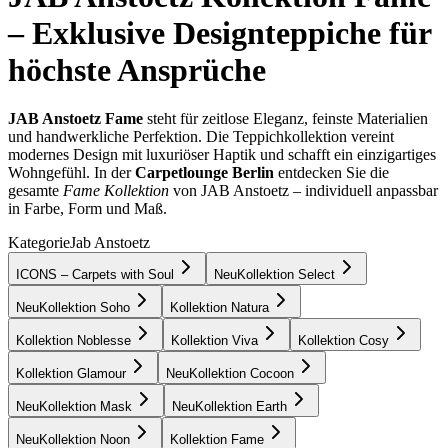
– Exklusive Designteppiche für
höchste Ansprüche
JAB Anstoetz Fame
steht für zeitlose Eleganz, feinste Materialien
und handwerkliche Perfektion. Die Teppichkollektion vereint
modernes Design mit luxuriöser Haptik und schafft ein einzigartiges
Wohngefühl. In der
Carpetlounge Berlin
entdecken Sie die
gesamte
Fame Kollektion
von JAB Anstoetz – individuell anpassbar
in Farbe, Form und Maß.
Kategorie
Jab Anstoetz
ICONS – Carpets with Soul
Neu
Kollektion Select
Neu
Kollektion Soho
Kollektion Natura
Kollektion Noblesse
Kollektion Viva
Kollektion Cosy
Kollektion Glamour
Neu
Kollektion Cocoon
Neu
Kollektion Mask
Neu
Kollektion Earth
Neu
Kollektion Noon
Kollektion Fame