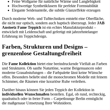
Feine Wollgarne für natürliche Wärme und Langlebigkeit
Hochwertige Synthetikfasern für perfekte Formstabilität
Elegante Seidenanteile, die subtile Glanzeffekte erzeugen
Durch moderne Web- und Tufttechniken entsteht eine Oberfläche,
die nicht nur optisch, sondern auch haptisch überzeugt. Jeder
JAB
Anstoetz Fame Teppich
ist ein echtes Manufakturprodukt –
entwickelt mit Leidenschaft und gefertigt mit jahrzehntelanger
Erfahrung im Teppichdesign.
Farben, Strukturen und Designs –
grenzenlose Gestaltungsfreiheit
Die
Fame Kollektion
bietet eine beeindruckende Vielfalt an Farben
und Strukturen. Ob sanfte Naturtöne, warme Beigenuancen oder
moderne Grauabstufungen – die Farbpalette lässt keine Wünsche
offen. Besonders beliebt sind die monochromen Modelle mit feinem
Schimmer, die Räumen eine luxuriöse Ruhe verleihen.
Darüber hinaus können Sie jeden Teppich der Kollektion in
individuellen Wunschmaßen
bestellen. Egal, ob rund, rechteckig,
quadratisch oder in freier Form – Carpetlounge Berlin ermöglicht
die maßgenaue Umsetzung Ihrer Wohnideen.