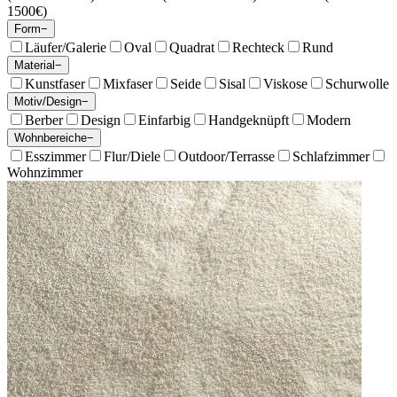
1500€)
Form
−
Läufer/Galerie
Oval
Quadrat
Rechteck
Rund
Material
−
Kunstfaser
Mixfaser
Seide
Sisal
Viskose
Schurwolle
Motiv/Design
−
Berber
Design
Einfarbig
Handgeknüpft
Modern
Wohnbereiche
−
Esszimmer
Flur/Diele
Outdoor/Terrasse
Schlafzimmer
Wohnzimmer