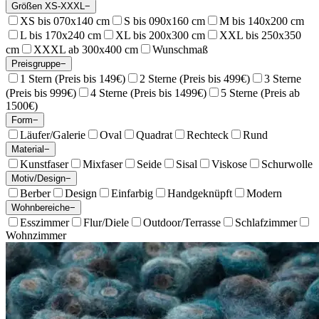
Größen XS-XXXL
−
XS bis 070x140 cm
S bis 090x160 cm
M bis 140x200 cm
L bis 170x240 cm
XL bis 200x300 cm
XXL bis 250x350
cm
XXXL ab 300x400 cm
Wunschmaß
Preisgruppe
−
1 Stern (Preis bis 149€)
2 Sterne (Preis bis 499€)
3 Sterne
(Preis bis 999€)
4 Sterne (Preis bis 1499€)
5 Sterne (Preis ab
1500€)
Form
−
Läufer/Galerie
Oval
Quadrat
Rechteck
Rund
Material
−
Kunstfaser
Mixfaser
Seide
Sisal
Viskose
Schurwolle
Motiv/Design
−
Berber
Design
Einfarbig
Handgeknüpft
Modern
Wohnbereiche
−
Esszimmer
Flur/Diele
Outdoor/Terrasse
Schlafzimmer
Wohnzimmer