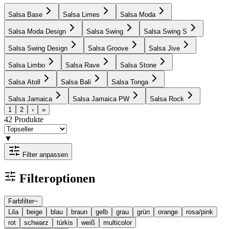
Salsa Base
Salsa Limes
Salsa Moda
Salsa Moda Design
Salsa Swing
Salsa Swing S
Salsa Swing Design
Salsa Groove
Salsa Jive
Salsa Limbo
Salsa Rave
Salsa Stone
Salsa Atoll
Salsa Bali
Salsa Tonga
Salsa Jamaica
Salsa Jamaica PW
Salsa Rock
1
2
›
»
42
Produkte
▼
Filter anpassen
Filteroptionen
Farbfilter
−
Lila
beige
blau
braun
gelb
grau
grün
orange
rosa/pink
rot
schwarz
türkis
weiß
multicolor