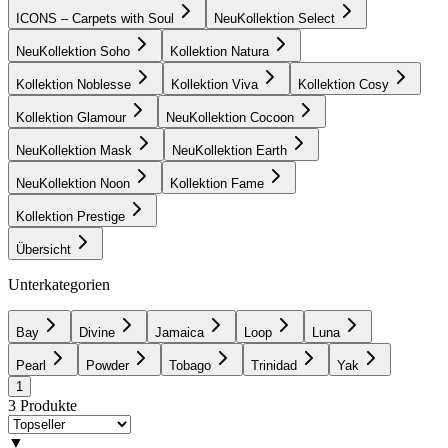
ICONS – Carpets with Soul
Neu
Kollektion Select
Neu
Kollektion Soho
Kollektion Natura
Kollektion Noblesse
Kollektion Viva
Kollektion Cosy
Kollektion Glamour
Neu
Kollektion Cocoon
Neu
Kollektion Mask
Neu
Kollektion Earth
Neu
Kollektion Noon
Kollektion Fame
Kollektion Prestige
Übersicht
Unterkategorien
Bay
Divine
Jamaica
Loop
Luna
Pearl
Powder
Tobago
Trinidad
Yak
1
3
Produkte
▼