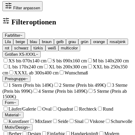
Filter anpassen
Filteroptionen
Farbfilter
−
Lila
beige
blau
braun
gelb
grau
grün
orange
rosa/pink
rot
schwarz
türkis
weiß
multicolor
Größen XS-XXXL
−
XS bis 070x140 cm
S bis 090x160 cm
M bis 140x200 cm
L bis 170x240 cm
XL bis 200x300 cm
XXL bis 250x350
cm
XXXL ab 300x400 cm
Wunschmaß
Preisgruppe
−
1 Stern (Preis bis 149€)
2 Sterne (Preis bis 499€)
3 Sterne
(Preis bis 999€)
4 Sterne (Preis bis 1499€)
5 Sterne (Preis ab
1500€)
Form
−
Läufer/Galerie
Oval
Quadrat
Rechteck
Rund
Material
−
Kunstfaser
Mixfaser
Seide
Sisal
Viskose
Schurwolle
Motiv/Design
−
Berber
Design
Einfarbig
Handgeknüpft
Modern