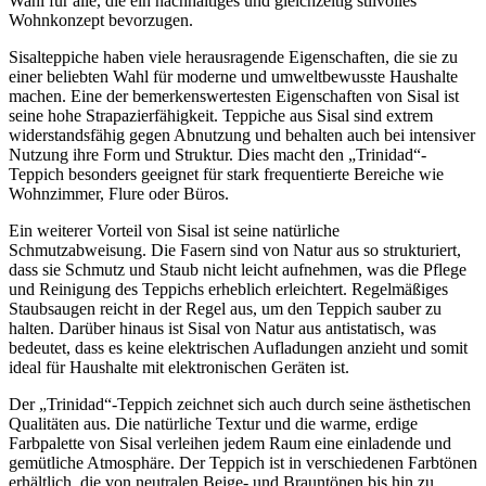
Wahl für alle, die ein nachhaltiges und gleichzeitig stilvolles
Wohnkonzept bevorzugen.
Sisalteppiche haben viele herausragende Eigenschaften, die sie zu
einer beliebten Wahl für moderne und umweltbewusste Haushalte
machen. Eine der bemerkenswertesten Eigenschaften von Sisal ist
seine hohe Strapazierfähigkeit. Teppiche aus Sisal sind extrem
widerstandsfähig gegen Abnutzung und behalten auch bei intensiver
Nutzung ihre Form und Struktur. Dies macht den „Trinidad“-
Teppich besonders geeignet für stark frequentierte Bereiche wie
Wohnzimmer, Flure oder Büros.
Ein weiterer Vorteil von Sisal ist seine natürliche
Schmutzabweisung. Die Fasern sind von Natur aus so strukturiert,
dass sie Schmutz und Staub nicht leicht aufnehmen, was die Pflege
und Reinigung des Teppichs erheblich erleichtert. Regelmäßiges
Staubsaugen reicht in der Regel aus, um den Teppich sauber zu
halten. Darüber hinaus ist Sisal von Natur aus antistatisch, was
bedeutet, dass es keine elektrischen Aufladungen anzieht und somit
ideal für Haushalte mit elektronischen Geräten ist.
Der „Trinidad“-Teppich zeichnet sich auch durch seine ästhetischen
Qualitäten aus. Die natürliche Textur und die warme, erdige
Farbpalette von Sisal verleihen jedem Raum eine einladende und
gemütliche Atmosphäre. Der Teppich ist in verschiedenen Farbtönen
erhältlich, die von neutralen Beige- und Brauntönen bis hin zu