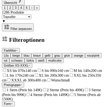
Übersicht
1
2
3
4
5
›
»
1286
Produkte
▼
Filter anpassen
Filteroptionen
Farbfilter
−
Lila
beige
blau
braun
gelb
grau
grün
orange
rosa/pink
rot
schwarz
türkis
weiß
multicolor
Größen XS-XXXL
−
XS bis 070x140 cm
S bis 090x160 cm
M bis 140x200 cm
L bis 170x240 cm
XL bis 200x300 cm
XXL bis 250x350
cm
XXXL ab 300x400 cm
Wunschmaß
Preisgruppe
−
1 Stern (Preis bis 149€)
2 Sterne (Preis bis 499€)
3 Sterne
(Preis bis 999€)
4 Sterne (Preis bis 1499€)
5 Sterne (Preis ab
1500€)
Form
−