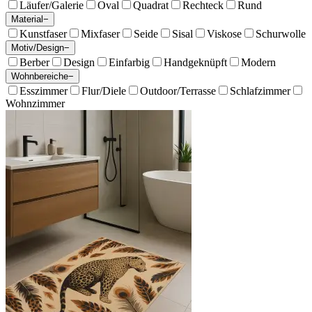
Läufer/Galerie
Oval
Quadrat
Rechteck
Rund
Material
−
Kunstfaser
Mixfaser
Seide
Sisal
Viskose
Schurwolle
Motiv/Design
−
Berber
Design
Einfarbig
Handgeknüpft
Modern
Wohnbereiche
−
Esszimmer
Flur/Diele
Outdoor/Terrasse
Schlafzimmer
Wohnzimmer