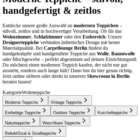
handgefertigt & zeitlos
Entdecke unsere große Auswahl an
modernen Teppichen
–
stilvoll, zeitlos und in hochwertiger Verarbeitung. Ob für das
Wohnzimmer
,
Schlafzimmer
oder den
Essbereich
: Unsere
Designerteppiche
verbinden ästhetisches Design mit bester
Materialqualität. Bei
Carpetlounge Berlin
findest du
handgeknüpfte und handgetuftete Teppiche aus
Wolle
,
Baumwolle
oder Mischgewebe – perfekt abgestimmt auf deinen Einrichtungsstil.
Du möchtest einen modernen Teppich kaufen, der nicht nur gut
aussieht, sondern auch lange hält? Dann bist du hier genau richtig.
Jetzt online stöbern oder direkt in unserem
Showroom in Berlin
beraten lassen!
Kategorie
Wohnteppiche
Moderne Teppiche
Vintage Teppiche
Einfarbige Teppiche
Outdoor Teppiche
Kuschelteppiche
Naturteppiche
Waschbare Teppiche
Beliebt
Sisal & Sisalteppiche