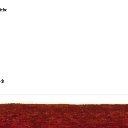
iche
ork