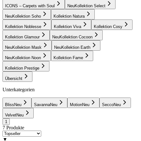
ICONS – Carpets with Soul
Neu
Kollektion Select
Neu
Kollektion Soho
Kollektion Natura
Kollektion Noblesse
Kollektion Viva
Kollektion Cosy
Kollektion Glamour
Neu
Kollektion Cocoon
Neu
Kollektion Mask
Neu
Kollektion Earth
Neu
Kollektion Noon
Kollektion Fame
Kollektion Prestige
Übersicht
Unterkategorien
Bliss
Neu
Savanna
Neu
Motion
Neu
Secco
Neu
Velvet
Neu
1
7
Produkte
▼