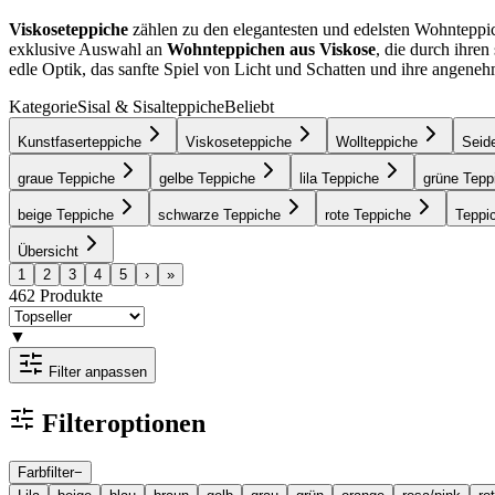
Viskoseteppiche
zählen zu den elegantesten und edelsten Wohnteppic
exklusive Auswahl an
Wohnteppichen aus Viskose
, die durch ihre
edle Optik, das sanfte Spiel von Licht und Schatten und ihre angenehm
Kategorie
Sisal & Sisalteppiche
Beliebt
Kunstfaserteppiche
Viskoseteppiche
Wollteppiche
Seid
graue Teppiche
gelbe Teppiche
lila Teppiche
grüne Tepp
beige Teppiche
schwarze Teppiche
rote Teppiche
Teppi
Übersicht
1
2
3
4
5
›
»
462
Produkte
▼
Filter anpassen
Filteroptionen
Farbfilter
−