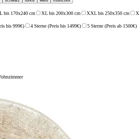
schwarz
türkis
weiß
multicolor
L bis 170x240 cm
XL bis 200x300 cm
XXL bis 250x350 cm
X
eis bis 999€)
4 Sterne (Preis bis 1499€)
5 Sterne (Preis ab 1500€)
ohnzimmer