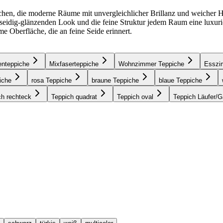
hen, die moderne Räume mit unvergleichlicher Brillanz und weicher Ha
n seidig-glänzenden Look und die feine Struktur jedem Raum eine luxu
e Oberfläche, die an feine Seide erinnert.
enteppiche
Mixfaserteppiche
Wohnzimmer Teppiche
Esszi
iche
rosa Teppiche
braune Teppiche
blaue Teppiche
ch rechteck
Teppich quadrat
Teppich oval
Teppich Läufer/G