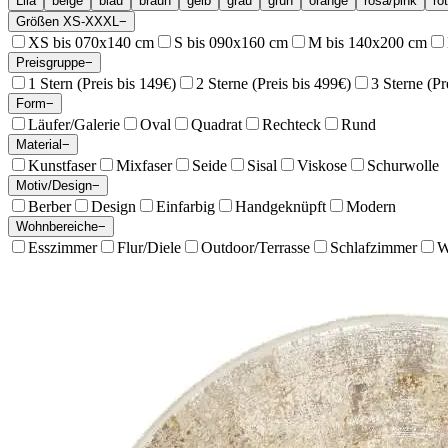
Lila
beige
blau
braun
gelb
grau
grün
orange
rosa/pink
rot
Größen XS-XXXL
−
XS bis 070x140 cm
S bis 090x160 cm
M bis 140x200 cm
Preisgruppe
−
1 Stern (Preis bis 149€)
2 Sterne (Preis bis 499€)
3 Sterne (Pr
Form
−
Läufer/Galerie
Oval
Quadrat
Rechteck
Rund
Material
−
Kunstfaser
Mixfaser
Seide
Sisal
Viskose
Schurwolle
Motiv/Design
−
Berber
Design
Einfarbig
Handgeknüpft
Modern
Wohnbereiche
−
Esszimmer
Flur/Diele
Outdoor/Terrasse
Schlafzimmer
W