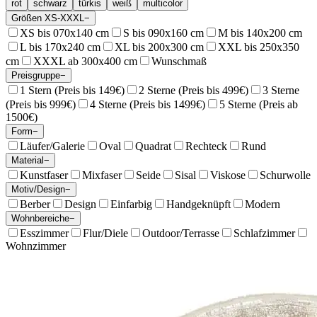
rot
schwarz
türkis
weiß
multicolor
Größen XS-XXXL
−
XS bis 070x140 cm
S bis 090x160 cm
M bis 140x200 cm
L bis 170x240 cm
XL bis 200x300 cm
XXL bis 250x350
cm
XXXL ab 300x400 cm
Wunschmaß
Preisgruppe
−
1 Stern (Preis bis 149€)
2 Sterne (Preis bis 499€)
3 Sterne
(Preis bis 999€)
4 Sterne (Preis bis 1499€)
5 Sterne (Preis ab
1500€)
Form
−
Läufer/Galerie
Oval
Quadrat
Rechteck
Rund
Material
−
Kunstfaser
Mixfaser
Seide
Sisal
Viskose
Schurwolle
Motiv/Design
−
Berber
Design
Einfarbig
Handgeknüpft
Modern
Wohnbereiche
−
Esszimmer
Flur/Diele
Outdoor/Terrasse
Schlafzimmer
Wohnzimmer