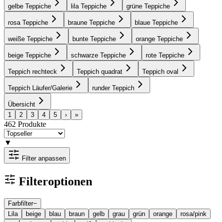
gelbe Teppiche
lila Teppiche
grüne Teppiche
rosa Teppiche
braune Teppiche
blaue Teppiche
weiße Teppiche
bunte Teppiche
orange Teppiche
beige Teppiche
schwarze Teppiche
rote Teppiche
Teppich rechteck
Teppich quadrat
Teppich oval
Teppich Läufer/Galerie
runder Teppich
Übersicht
1
2
3
4
5
›
»
462
Produkte
▼
Filter anpassen
Filteroptionen
Farbfilter
−
Lila
beige
blau
braun
gelb
grau
grün
orange
rosa/pink