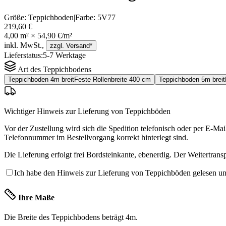
Größe:
Teppichboden
|
Farbe:
5V77
219,60 €
4,00
m² ×
54,90 €
/m²
inkl. MwSt.,
zzgl. Versand*
Lieferstatus:
5-7 Werktage
Art des Teppichbodens
Teppichboden 4m breit
Feste Rollenbreite 400 cm
Teppichboden 5m breit
Wichtiger Hinweis zur Lieferung von Teppichböden
Vor der Zustellung wird sich die Spedition telefonisch oder per E-Mai
Telefonnummer im Bestellvorgang korrekt hinterlegt sind.
Die Lieferung erfolgt frei Bordsteinkante, ebenerdig. Der Weitertr
Ich habe den Hinweis zur Lieferung von Teppichböden gelesen und
Ihre Maße
Die Breite des Teppichbodens beträgt
4m
.