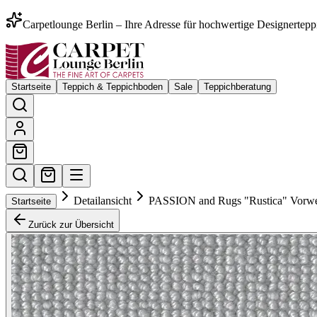
Carpetlounge Berlin – Ihre Adresse für hochwertige Designertepp
Startseite
Teppich & Teppichboden
Sale
Teppichberatung
Detailansicht
PASSION and Rugs "Rustica" Vorwe
Startseite
Zurück zur Übersicht