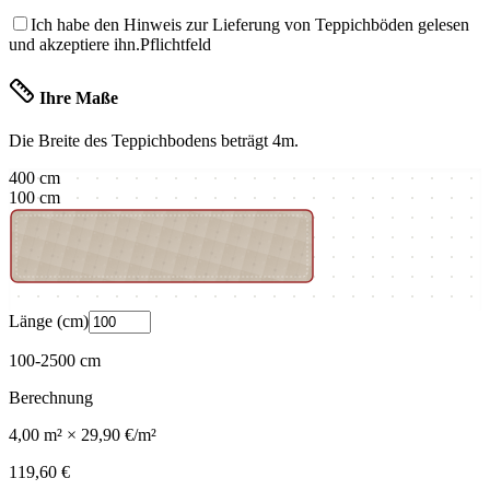
Ich habe den Hinweis zur Lieferung von Teppichböden gelesen
und akzeptiere ihn.
Pflichtfeld
Ihre Maße
Die Breite des Teppichbodens beträgt
4m
.
400
cm
100
cm
Länge (cm)
100
-
2500
cm
Berechnung
4,00
m² ×
29,90 €
/m²
119,60 €