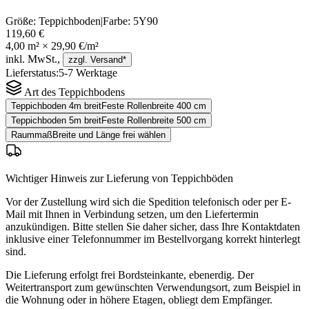
Größe:
Teppichboden
|
Farbe:
5Y90
119,60 €
4,00
m² ×
29,90 €
/m²
inkl. MwSt.,
zzgl. Versand*
Lieferstatus:
5-7 Werktage
Art des Teppichbodens
Teppichboden 4m breit
Feste Rollenbreite 400 cm
Teppichboden 5m breit
Feste Rollenbreite 500 cm
Raummaß
Breite und Länge frei wählen
Wichtiger Hinweis zur Lieferung von Teppichböden
Vor der Zustellung wird sich die Spedition telefonisch oder per E-
Mail mit Ihnen in Verbindung setzen, um den Liefertermin
anzukündigen. Bitte stellen Sie daher sicher, dass Ihre Kontaktdaten
inklusive einer Telefonnummer im Bestellvorgang korrekt hinterlegt
sind.
Die Lieferung erfolgt frei Bordsteinkante, ebenerdig. Der
Weitertransport zum gewünschten Verwendungsort, zum Beispiel in
die Wohnung oder in höhere Etagen, obliegt dem Empfänger.