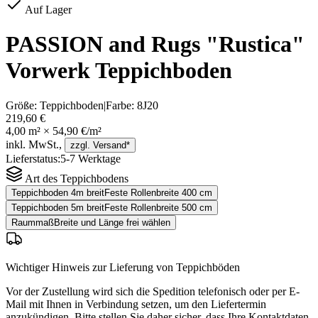
Auf Lager
PASSION and Rugs "Rustica"
Vorwerk Teppichboden
Größe:
Teppichboden
|
Farbe:
8J20
219,60 €
4,00
m² ×
54,90 €
/m²
inkl. MwSt.,
zzgl. Versand*
Lieferstatus:
5-7 Werktage
Art des Teppichbodens
Teppichboden 4m breit
Feste Rollenbreite 400 cm
Teppichboden 5m breit
Feste Rollenbreite 500 cm
Raummaß
Breite und Länge frei wählen
Wichtiger Hinweis zur Lieferung von Teppichböden
Vor der Zustellung wird sich die Spedition telefonisch oder per E-
Mail mit Ihnen in Verbindung setzen, um den Liefertermin
anzukündigen. Bitte stellen Sie daher sicher, dass Ihre Kontaktdaten