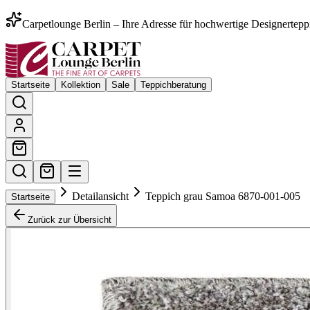
Carpetlounge Berlin – Ihre Adresse für hochwertige Designertepp
Startseite
Kollektion
Sale
Teppichberatung
Detailansicht
Teppich grau Samoa 6870-001-005
Startseite
Zurück zur Übersicht