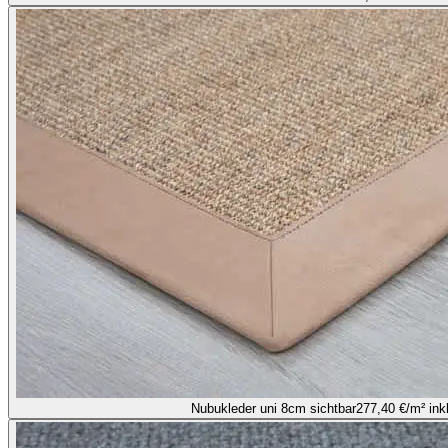
Nubukleder uni 8cm sichtbar
277,40 €
/m² ink