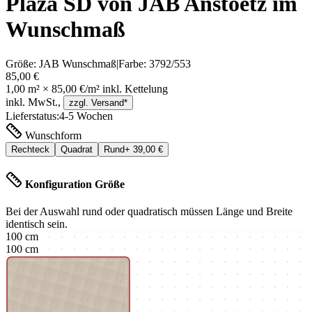
Plaza SD von JAB Anstoetz im
Wunschmaß
Größe:
JAB Wunschmaß
|
Farbe:
3792/553
85,00 €
1,00
m² ×
85,00 €
/m² inkl.
Kettelung
inkl. MwSt.,
zzgl. Versand*
Lieferstatus:
4-5 Wochen
Wunschform
Rechteck
Quadrat
Rund
+
39,00 €
Konfiguration Größe
Bei der Auswahl rund oder quadratisch müssen Länge und Breite
identisch sein.
100
cm
100
cm