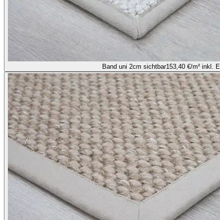
Band uni 2cm sichtbar
153,40 €
/m² inkl. 