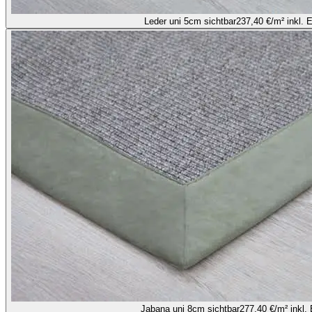
Leder uni 5cm sichtbar
237,40 €
/m² inkl. 
Jabana uni 8cm sichtbar
277,40 €
/m² inkl.