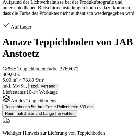
Aufgrund der Lichtverhältnisse bei der Produktfotografie und
unterschiedlichen Bildschirmeinstellungen kann es dazu kommen,
dass die Farbe des Produktes nicht authentisch wiedergegeben wird.
Auf Lager
Amaze Teppichboden von JAB
Anstoetz
Größe:
Teppichboden
|
Farbe:
3769/072
369,00 €
5,00
m² ×
73,80 €
/m²
inkl. MwSt.,
zzgl. Versand*
Lieferstatus:
10-14 Werktage
Art des Teppichbodens
Teppichboden 5m breit
Feste Rollenbreite 500 cm
Raummaß
Breite und Länge frei wählen
Wichtiger Hinweis zur Lieferung von Teppichböden