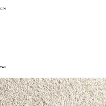
iche
hmaß