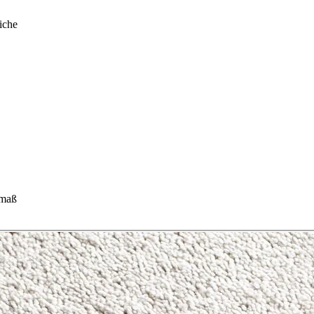
iche
hmaß