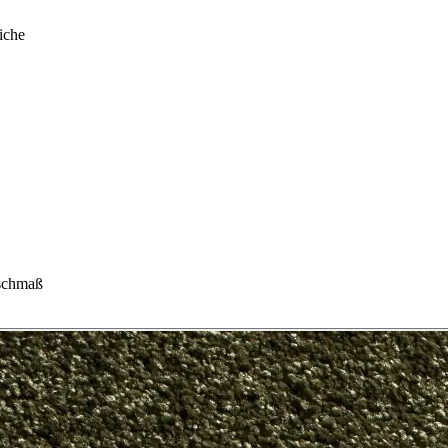
iche
schmaß