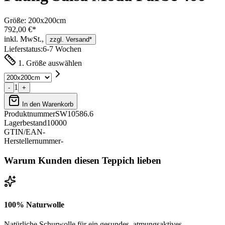
Größe:
200x200cm
792,00 €*
inkl. MwSt.,
zzgl. Versand*
Lieferstatus:
6-7 Wochen
1. Größe auswählen
1
-
+
In den Warenkorb
Produktnummer
SW10586.6
Lagerbestand
10000
GTIN/EAN
-
Herstellernummer
-
Warum Kunden diesen Teppich lieben
100% Naturwolle
Natürliche Schurwolle für ein gesundes, atmungsaktives