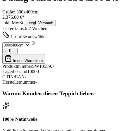
Größe:
300x400cm
2.376,00 €*
inkl. MwSt.,
zzgl. Versand*
Lieferstatus:
6-7 Wochen
1. Größe auswählen
1
-
+
In den Warenkorb
Produktnummer
SW10559.7
Lagerbestand
10000
GTIN/EAN
-
Herstellernummer
-
Warum Kunden diesen Teppich lieben
100% Naturwolle
Natürliche Schurwolle für ein gesundes, atmungsaktives