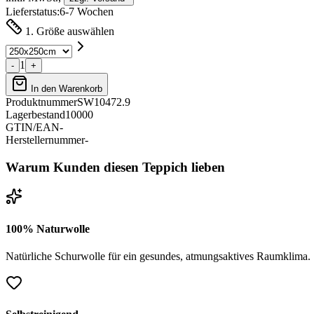
Lieferstatus:
6-7 Wochen
1. Größe auswählen
1
-
+
In den Warenkorb
Produktnummer
SW10472.9
Lagerbestand
10000
GTIN/EAN
-
Herstellernummer
-
Warum Kunden diesen Teppich lieben
100% Naturwolle
Natürliche Schurwolle für ein gesundes, atmungsaktives Raumklima.