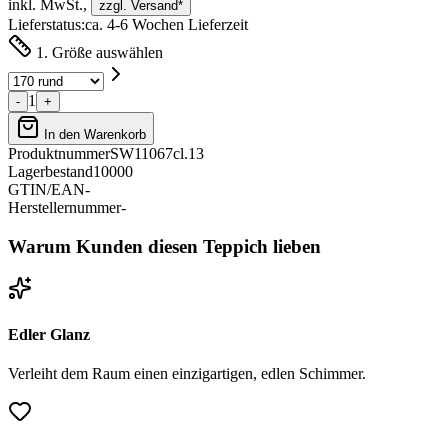
inkl. MwSt.,
zzgl. Versand*
Lieferstatus:
ca. 4-6 Wochen Lieferzeit
1. Größe auswählen
1
-
+
In den Warenkorb
Produktnummer
SW11067cl.13
Lagerbestand
10000
GTIN/EAN
-
Herstellernummer
-
Warum Kunden diesen Teppich lieben
Edler Glanz
Verleiht dem Raum einen einzigartigen, edlen Schimmer.