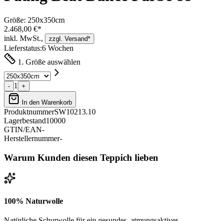
Größe:
250x350cm
2.468,00 €*
inkl. MwSt.,
zzgl. Versand*
Lieferstatus:
6 Wochen
1. Größe auswählen
1
-
+
In den Warenkorb
Produktnummer
SW10213.10
Lagerbestand
10000
GTIN/EAN
-
Herstellernummer
-
Warum Kunden diesen Teppich lieben
100% Naturwolle
Natürliche Schurwolle für ein gesundes, atmungsaktives