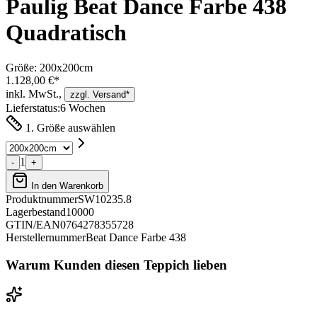
Paulig Beat Dance Farbe 438
Quadratisch
Größe:
200x200cm
1.128,00 €*
inkl. MwSt.,
zzgl. Versand*
Lieferstatus:
6 Wochen
1. Größe auswählen
1
-
+
In den Warenkorb
Produktnummer
SW10235.8
Lagerbestand
10000
GTIN/EAN
0764278355728
Herstellernummer
Beat Dance Farbe 438
Warum Kunden diesen Teppich lieben