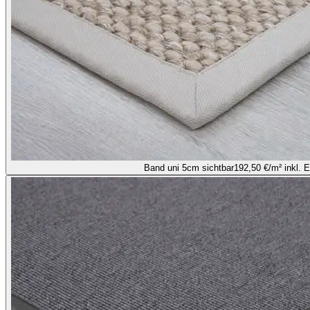
Band uni 5cm sichtbar
192,50 €
/m² inkl. 