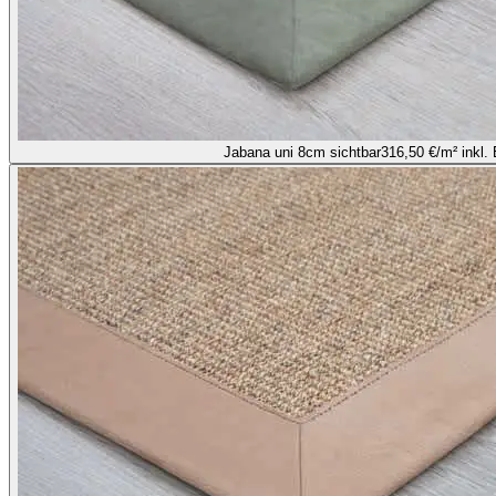
Jabana uni 8cm sichtbar
316,50 €
/m² inkl.