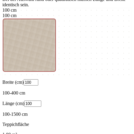
identisch sein.
100
cm
100
cm
Breite (cm)
100
-
400
cm
Länge (cm)
100
-
1500
cm
Teppichfläche