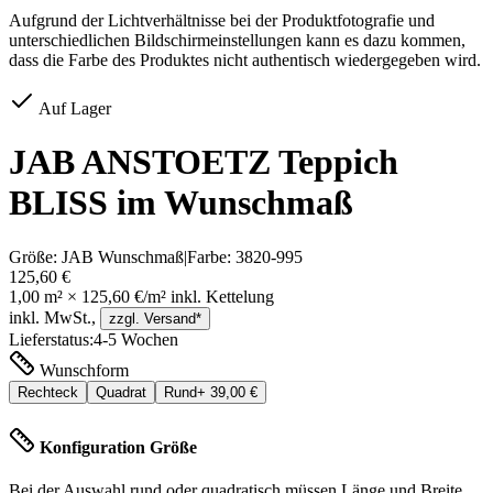
Aufgrund der Lichtverhältnisse bei der Produktfotografie und
unterschiedlichen Bildschirmeinstellungen kann es dazu kommen,
dass die Farbe des Produktes nicht authentisch wiedergegeben wird.
Auf Lager
JAB ANSTOETZ Teppich
BLISS im Wunschmaß
Größe:
JAB Wunschmaß
|
Farbe:
3820-995
125,60 €
1,00
m² ×
125,60 €
/m² inkl.
Kettelung
inkl. MwSt.,
zzgl. Versand*
Lieferstatus:
4-5 Wochen
Wunschform
Rechteck
Quadrat
Rund
+
39,00 €
Konfiguration Größe
Bei der Auswahl rund oder quadratisch müssen Länge und Breite