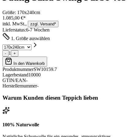
Größe:
170x240cm
1.085,00 €*
inkl. MwSt.,
zzgl. Versand*
Lieferstatus:
6-7 Wochen
1. Größe auswählen
1
-
+
In den Warenkorb
Produktnummer
SW10159.7
Lagerbestand
10000
GTIN/EAN
-
Herstellernummer
-
Warum Kunden diesen Teppich lieben
100% Naturwolle
Natürliche Schurwolle für ein gesundes, atmungsaktives