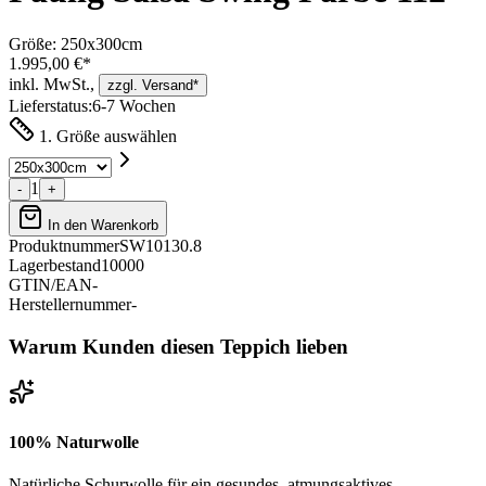
Größe:
250x300cm
1.995,00 €*
inkl. MwSt.,
zzgl. Versand*
Lieferstatus:
6-7 Wochen
1. Größe auswählen
1
-
+
In den Warenkorb
Produktnummer
SW10130.8
Lagerbestand
10000
GTIN/EAN
-
Herstellernummer
-
Warum Kunden diesen Teppich lieben
100% Naturwolle
Natürliche Schurwolle für ein gesundes, atmungsaktives