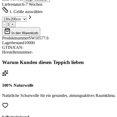
Lieferstatus:
6-7 Wochen
1. Größe auswählen
1
-
+
In den Warenkorb
Produktnummer
SW10577.6
Lagerbestand
10000
GTIN/EAN
-
Herstellernummer
-
Warum Kunden diesen Teppich lieben
100% Naturwolle
Natürliche Schurwolle für ein gesundes, atmungsaktives Raumklima.