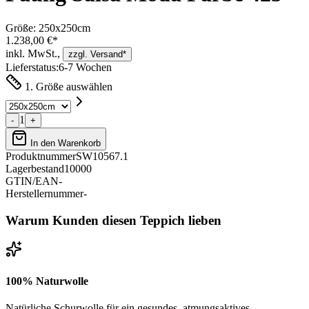
Größe:
250x250cm
1.238,00 €*
inkl. MwSt.,
zzgl. Versand*
Lieferstatus:
6-7 Wochen
1. Größe auswählen
1
-
+
In den Warenkorb
Produktnummer
SW10567.1
Lagerbestand
10000
GTIN/EAN
-
Herstellernummer
-
Warum Kunden diesen Teppich lieben
100% Naturwolle
Natürliche Schurwolle für ein gesundes, atmungsaktives