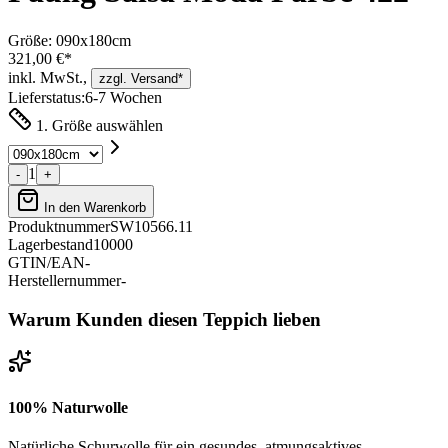
Größe:
090x180cm
321,00 €*
inkl. MwSt.,
zzgl. Versand*
Lieferstatus:
6-7 Wochen
1. Größe auswählen
1
-
+
In den Warenkorb
Produktnummer
SW10566.11
Lagerbestand
10000
GTIN/EAN
-
Herstellernummer
-
Warum Kunden diesen Teppich lieben
100% Naturwolle
Natürliche Schurwolle für ein gesundes, atmungsaktives