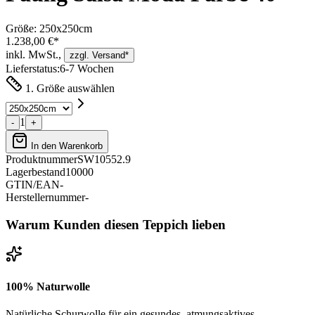
Größe:
250x250cm
1.238,00 €*
inkl. MwSt.,
zzgl. Versand*
Lieferstatus:
6-7 Wochen
1. Größe auswählen
1
-
+
In den Warenkorb
Produktnummer
SW10552.9
Lagerbestand
10000
GTIN/EAN
-
Herstellernummer
-
Warum Kunden diesen Teppich lieben
100% Naturwolle
Natürliche Schurwolle für ein gesundes, atmungsaktives