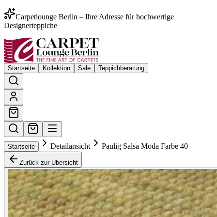
Carpetlounge Berlin – Ihre Adresse für hochwertige
Designerteppiche
Startseite
Kollektion
Sale
Teppichberatung
Detailansicht
Paulig Salsa Moda Farbe 40
Startseite
Zurück zur Übersicht