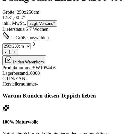
Größe:
250x250cm
1.581,00 €*
inkl. MwSt.,
zzgl. Versand*
Lieferstatus:
6-7 Wochen
1. Größe auswählen
1
-
+
In den Warenkorb
Produktnummer
SW10544.6
Lagerbestand
10000
GTIN/EAN
-
Herstellernummer
-
Warum Kunden diesen Teppich lieben
100% Naturwolle
Natürliche Schurwolle für ein gesundes, atmungsaktives