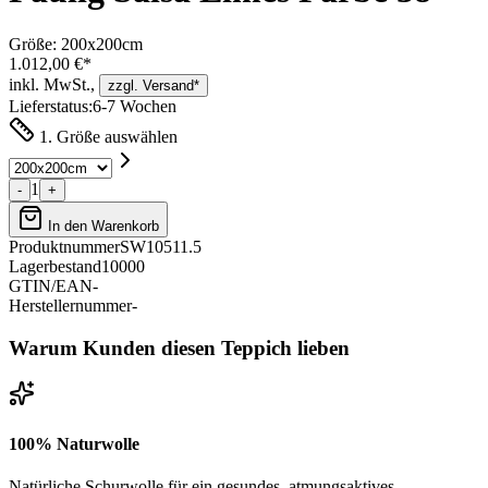
Größe:
200x200cm
1.012,00 €*
inkl. MwSt.,
zzgl. Versand*
Lieferstatus:
6-7 Wochen
1. Größe auswählen
1
-
+
In den Warenkorb
Produktnummer
SW10511.5
Lagerbestand
10000
GTIN/EAN
-
Herstellernummer
-
Warum Kunden diesen Teppich lieben
100% Naturwolle
Natürliche Schurwolle für ein gesundes, atmungsaktives