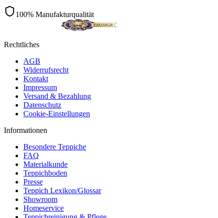
100% Manufakturqualität
Rechtliches
AGB
Widerrufsrecht
Kontakt
Impressum
Versand & Bezahlung
Datenschutz
Cookie-Einstellungen
Informationen
Besondere Teppiche
FAQ
Materialkunde
Teppichboden
Presse
Teppich Lexikon/Glossar
Showroom
Homeservice
Teppichreinigung & Pflege