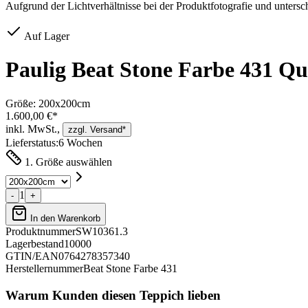
Aufgrund der Lichtverhältnisse bei der Produktfotografie und unters
Auf Lager
Paulig Beat Stone Farbe 431 Qu
Größe:
200x200cm
1.600,00 €*
inkl. MwSt.,
zzgl. Versand*
Lieferstatus:
6 Wochen
1. Größe auswählen
1
-
+
In den Warenkorb
Produktnummer
SW10361.3
Lagerbestand
10000
GTIN/EAN
0764278357340
Herstellernummer
Beat Stone Farbe 431
Warum Kunden diesen Teppich lieben