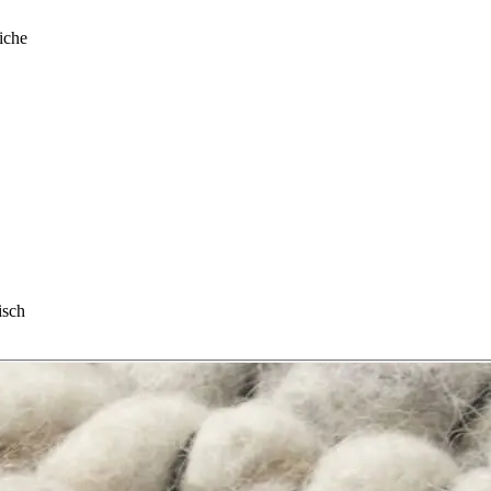
iche
isch