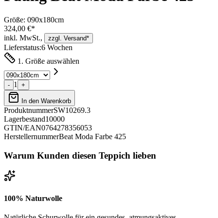
Größe:
090x180cm
324,00 €*
inkl. MwSt.,
zzgl. Versand*
Lieferstatus:
6 Wochen
1. Größe auswählen
1
-
+
In den Warenkorb
Produktnummer
SW10269.3
Lagerbestand
10000
GTIN/EAN
0764278356053
Herstellernummer
Beat Moda Farbe 425
Warum Kunden diesen Teppich lieben
100% Naturwolle
Natürliche Schurwolle für ein gesundes, atmungsaktives