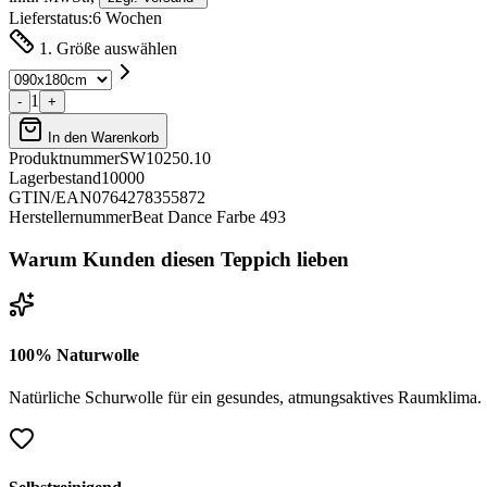
Lieferstatus:
6 Wochen
1. Größe auswählen
1
-
+
In den Warenkorb
Produktnummer
SW10250.10
Lagerbestand
10000
GTIN/EAN
0764278355872
Herstellernummer
Beat Dance Farbe 493
Warum Kunden diesen Teppich lieben
100% Naturwolle
Natürliche Schurwolle für ein gesundes, atmungsaktives Raumklima.