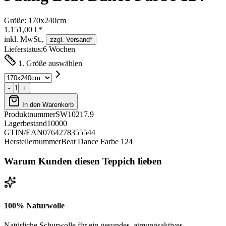
Größe:
170x240cm
1.151,00 €*
inkl. MwSt.,
zzgl. Versand*
Lieferstatus:
6 Wochen
1. Größe auswählen
1
-
+
In den Warenkorb
Produktnummer
SW10217.9
Lagerbestand
10000
GTIN/EAN
0764278355544
Herstellernummer
Beat Dance Farbe 124
Warum Kunden diesen Teppich lieben
100% Naturwolle
Natürliche Schurwolle für ein gesundes, atmungsaktives