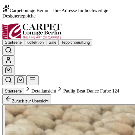
Carpetlounge Berlin – Ihre Adresse für hochwertige
Designerteppiche
Startseite
Kollektion
Sale
Teppichberatung
Detailansicht
Paulig Beat Dance Farbe 124
Startseite
Zurück zur Übersicht