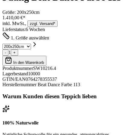
Größe:
200x250cm
1.410,00 €*
inkl. MwSt.,
zzgl. Versand*
Lieferstatus:
6 Wochen
1. Größe auswählen
1
-
+
In den Warenkorb
Produktnummer
SW10216.4
Lagerbestand
10000
GTIN/EAN
0764278355537
Herstellernummer
Beat Dance Farbe 113
Warum Kunden diesen Teppich lieben
100% Naturwolle
Natürliche Schurwolle für ein gesundes, atmungsaktives