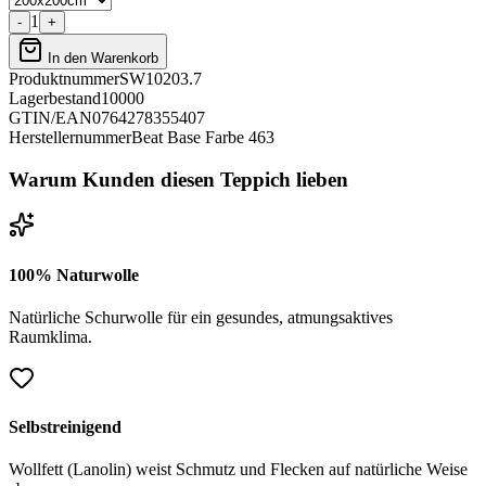
1
-
+
In den Warenkorb
Produktnummer
SW10203.7
Lagerbestand
10000
GTIN/EAN
0764278355407
Herstellernummer
Beat Base Farbe 463
Warum Kunden diesen Teppich lieben
100% Naturwolle
Natürliche Schurwolle für ein gesundes, atmungsaktives
Raumklima.
Selbstreinigend
Wollfett (Lanolin) weist Schmutz und Flecken auf natürliche Weise