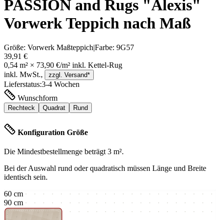
PASSION and Rugs "Alexis"
Vorwerk Teppich nach Maß
Größe:
Vorwerk Maßteppich
|
Farbe:
9G57
39,91 €
0,54
m² ×
73,90 €
/m² inkl.
Kettel-Rug
inkl. MwSt.,
zzgl. Versand*
Lieferstatus:
3-4 Wochen
Wunschform
Rechteck
Quadrat
Rund
Konfiguration Größe
Die Mindestbestellmenge beträgt
3
m².
Bei der Auswahl rund oder quadratisch müssen Länge und Breite
identisch sein.
60
cm
90
cm