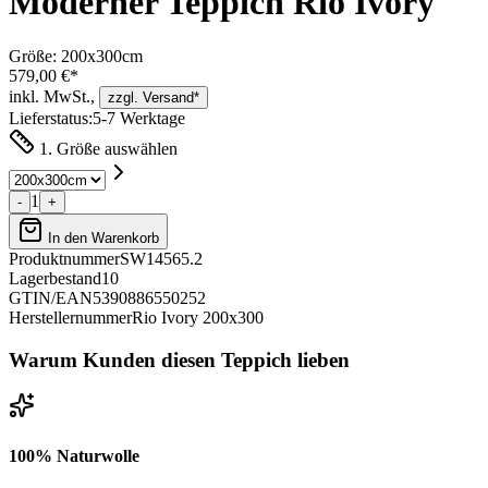
Moderner Teppich Rio Ivory
Größe:
200x300cm
579,00 €*
inkl. MwSt.,
zzgl. Versand*
Lieferstatus:
5-7 Werktage
1. Größe auswählen
1
-
+
In den Warenkorb
Produktnummer
SW14565.2
Lagerbestand
10
GTIN/EAN
5390886550252
Herstellernummer
Rio Ivory 200x300
Warum Kunden diesen Teppich lieben
100% Naturwolle