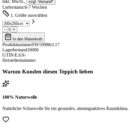
inkl. MwSt.,
zzgl. Versand*
Lieferstatus:
6-7 Wochen
1. Größe auswählen
1
-
+
In den Warenkorb
Produktnummer
SW10988cl.17
Lagerbestand
10000
GTIN/EAN
-
Herstellernummer
-
Warum Kunden diesen Teppich lieben
100% Naturwolle
Natürliche Schurwolle für ein gesundes, atmungsaktives Raumklima.