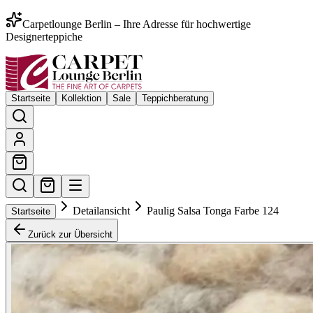
Carpetlounge Berlin – Ihre Adresse für hochwertige
Designerteppiche
Startseite
Kollektion
Sale
Teppichberatung
Detailansicht
Paulig Salsa Tonga Farbe 124
Startseite
Zurück zur Übersicht